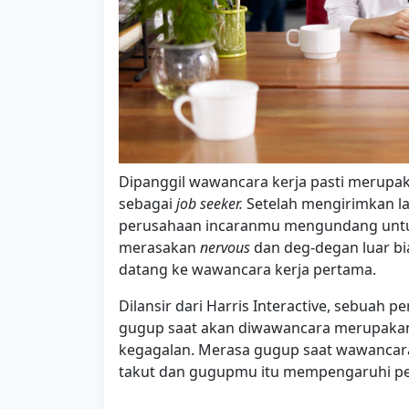
Dipanggil wawancara kerja pasti merupa
sebagai
job seeker.
Setelah mengirimkan l
perusahaan incaranmu mengundang untuk 
merasakan
nervous
dan deg-degan luar bi
datang ke wawancara kerja pertama.
Dilansir dari Harris Interactive, sebuah 
gugup saat akan diwawancara merupaka
kegagalan. Merasa gugup saat wawancara 
takut dan gugupmu itu mempengaruhi p