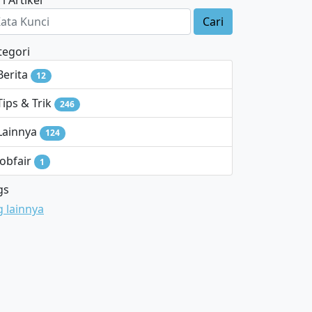
i Artikel
Cari
tegori
Berita
12
Tips & Trik
246
Lainnya
124
Jobfair
1
gs
g lainnya