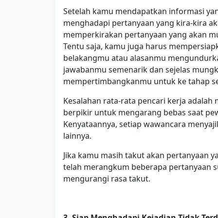
Setelah kamu mendapatkan informasi yan
menghadapi pertanyaan yang kira-kira a
memperkirakan pertanyaan yang akan mun
Tentu saja, kamu juga harus mempersiapk
belakangmu atau alasanmu mengundurkan 
jawabanmu semenarik dan sejelas mungk
mempertimbangkanmu untuk ke tahap se
Kesalahan rata-rata pencari kerja adal
berpikir untuk mengarang bebas saat pe
Kenyataannya, setiap wawancara menyaj
lainnya.
Jika kamu masih takut akan pertanyaan y
telah merangkum beberapa pertanyaan su
mengurangi rasa takut.
3.
Siap Menghadapi Kejadian Tidak Ter