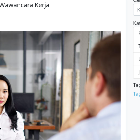
Car
 Wawancara Kerja
Ka
Ta
Ta