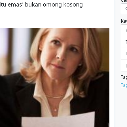
Car
m itu emas' bukan omong kosong
Ka
Ta
Ta