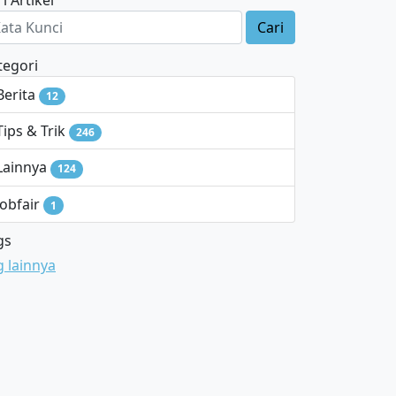
i Artikel
Cari
tegori
Berita
12
Tips & Trik
246
Lainnya
124
Jobfair
1
gs
g lainnya