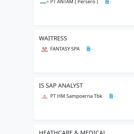
PT ANTAM ( Persero )
-
WAITRESS
FANTASY SPA
-
IS SAP ANALYST
PT HM Sampoerna Tbk
-
HEATHCARE & MEDICAL