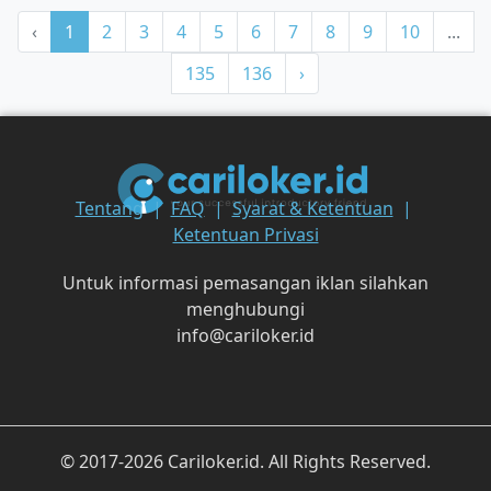
‹
1
2
3
4
5
6
7
8
9
10
...
135
136
›
Tentang
FAQ
Syarat & Ketentuan
Ketentuan Privasi
Untuk informasi pemasangan iklan silahkan
menghubungi
info@cariloker.id
© 2017-2026 Cariloker.id. All Rights Reserved.