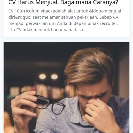
CV Harus Menjual. Bagaimana Caranya?
CV ( Curriculum Vitae) adalah alat untuk &ldquo;menjual
diri&rdquo; saat melamar sebuah pekerjaan. Sebab CV
menjadi perwakilan diri Anda di depan pihak recruiter.
Jika CV tidak menarik bagaimana bisa...